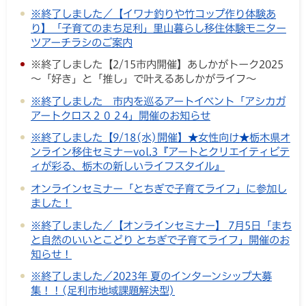
※終了しました／【イワナ釣りや竹コップ作り体験あ
り】「子育てのまち足利」里山暮らし移住体験モニター
ツアーチラシのご案内
※終了しました【2/15市内開催】あしかがトーク2025
～「好き」と「推し」で叶えるあしかがライフ～
※終了しました 市内を巡るアートイベント「アシカガ
アートクロス２０２4」開催のお知らせ
※終了しました【9/18(水)開催】★女性向け★栃木県オ
ンライン移住セミナーvol.3『アートとクリエイティビテ
ィが彩る、栃木の新しいライフスタイル』
オンラインセミナー「とちぎで子育てライフ」に参加し
ました！
※終了しました／【オンラインセミナー】 7月5日「まち
と自然のいいとこどり とちぎで子育てライフ」開催のお
知らせ！
※終了しました／2023年 夏のインターンシップ大募
集！！(足利市地域課題解決型)