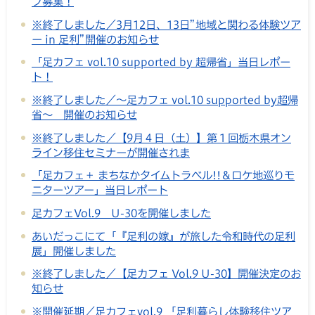
プ募集！
※終了しました／3月12日、13日”地域と関わる体験ツア
ー in 足利”開催のお知らせ
「足カフェ vol.10 supported by 超帰省」当日レポー
ト！
※終了しました／～足カフェ vol.10 supported by超帰
省～ 開催のお知らせ
※終了しました／【9月４日（土）】第１回栃木県オン
ライン移住セミナーが開催されま
「足カフェ＋ まちなかタイムトラベル!!＆ロケ地巡りモ
ニターツアー」当日レポート
足カフェVol.9 U-30を開催しました
あいだっこにて「『足利の嫁』が旅した令和時代の足利
展」開催しました
※終了しました／【足カフェ Vol.9 U-30】開催決定のお
知らせ
※開催延期／足カフェvol.9 「足利暮らし体験移住ツア