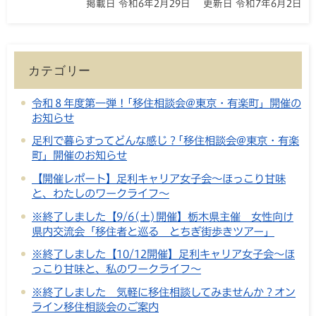
掲載日 令和6年2月29日
更新日 令和7年6月2日
カテゴリー
令和８年度第一弾！｢移住相談会@東京・有楽町」開催の
お知らせ
足利で暮らすってどんな感じ？｢移住相談会@東京・有楽
町」開催のお知らせ
【開催レポート】足利キャリア女子会～ほっこり甘味
と、わたしのワークライフ～
※終了しました【9/6(土)開催】栃木県主催 女性向け
県内交流会「移住者と巡る とちぎ街歩きツアー」
※終了しました【10/12開催】足利キャリア女子会～ほ
っこり甘味と、私のワークライフ～
※終了しました 気軽に移住相談してみませんか？オン
ライン移住相談会のご案内