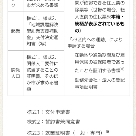
間が確認できる住民票の
ク
市が求める書類
除票等（世帯の場合、転
入直前の住民票※
本籍・
様式1、様式2、
続柄が表示されているも
「地域課題解決
の
）
起業
型創業支援補助
金」交付決定通
「23区内への通勤」により
知書（写）
申請する場合
在勤地や通勤期間及び雇
様式1、様式2、
用保険の被保険者であっ
関係人口要件に
※
関係
該当することの
たことを証明する書類
人口
証明書、そのほ
勤務先会社・法人の登記
か市が求める書
事項証明書
類
様式1：交付申請書
様式2：誓約書兼同意書
※
様式3：就業証明書（一般・専門）