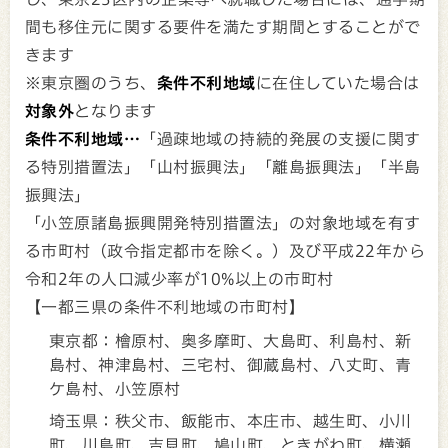
間も移住元に関する要件を満たす期間とすることがで
きます
※東京圏のうち、
条件不利地域
に在住していた場合は
対象外
となります
条件不利地域…
「過疎地域の持続的発展の支援に関す
る特別措置法」「山村振興法」「離島振興法」「半島
振興法」
「小笠原諸島振興開発特別措置法」の対象地域を有す
る市町村（政令指定都市を除く。）及び平成22年から
令和2年の人口減少率が10%以上の市町村
【一都三県の条件不利地域の市町村】
東京都：檜原村、奥多摩町、大島町、利島村、新
島村、神津島村、三宅村、御蔵島村、八丈町、青
ケ島村、小笠原村
埼玉県：秩父市、飯能市、本庄市、越生町、小川
町、川島町、吉見町、鳩山町、ときがわ町、横瀬