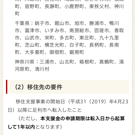
町、皆野町、長瀞町、小鹿野町、東秩父村、神川
町
千葉県：銚子市、館山市、旭市、勝浦市、鴨川
市、富津市、いすみ市、南房総市、匝瑳市、香取
市、山武市、栄町、多古町、東庄町、九十九里
町、芝山町、横芝光町、白子町、長柄町、長南
町、大多喜町、御宿町、鋸南町
神奈川県：三浦市、山北町、箱根町、真鶴町、湯
河原町、清川村
（2）移住先の要件
移住支援事業の開始日（平成31（2019）年4月23
日）以降に足利市へ転入したこと
（ただし、
本支援金の申請期限は転入日から起算
して1年以内
となります）