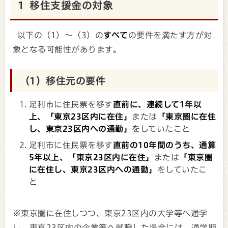
1 移住支援金の対象
以下の（1）～（3）の
すべて
の要件を満たす方が対
象となる可能性があります。
（1）移住元の要件
足利市に住民票を移す
直前に、連続して1年以
上、「東京23区内に在住」
または
「東京圏に在住
し、東京23区内への
通勤」
をしていたこと
足利市に住民票を移す
直前の10年間のうち、通算
5年以上、「東京23区内に在住」
または
「東京圏
に在住し、東京23区内への通勤」
をしていたこ
と
※東京圏に在住しつつ、東京23区内の大学等へ通学
し、東京23区内の企業等へ就職した場合には、通学期