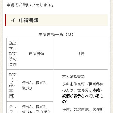
申請をお願いいたします。
イ 申請書類
申請書類一覧（例）
該当
する
就業
申請書類
共通
等の
要件
就業
本人確認書類
（一
様式1、様式2、
足利市住民票（世帯移住
般・
様式3
の方は、世帯分※
本籍・
専
門）
続柄が表示されているも
の
）
テレ
様式1、様式2、
移住元の居住地、居住期
ワー
様式4、そのほか