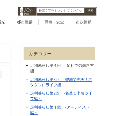
すべて
ページ
PDF
ID
観光
都市整備
環境・安全
市政情報
カテゴリー
足利暮らし第４回 -足利での働き方
編‐
足利暮らし第3回 -聖地で充実！オ
タクソロライフ編‐
足利暮らし第2回 -名草で半農ライ
フ編‐
足利暮らし第１回 -アーティスト
編‐