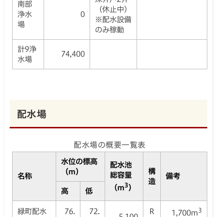
南部
（休止中）
浄水
0
※配水設備
場
のみ稼動
計9浄
74,400
水場
配水場
配水場の概要一覧表
水位の標高
配水池
構
（m）
総容量
名称
備考
造
3
（m
）
高
低
緑町配水
76.
72.
R
3
1,700m
5,100