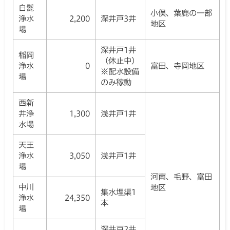
白髭
小俣、葉鹿の一部
浄水
2,200
深井戸3井
地区
場
深井戸1井
稲岡
（休止中）
浄水
0
富田、寺岡地区
※配水設備
場
のみ稼動
西新
井浄
1,300
浅井戸1井
水場
天王
浄水
3,050
浅井戸1井
場
河南、毛野、富田
中川
地区
集水埋渠1
浄水
24,350
本
場
深井戸2井