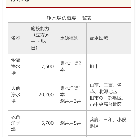
浄水場の概要一覧表
施設能力
（立方メ
名称
水源種別
配水区域
ートル/
日）
今福
集水埋渠2
浄水
17,600
旧市
本
場
山前、三重、名
大前
集水埋渠1
草、北郷地区
浄水
20,200
本
旧市の一部地区、
場
深井戸3井
市中央高台地区
坂西
葉鹿、三和、小俣
浄水
5,700
深井戸5井
地区
場