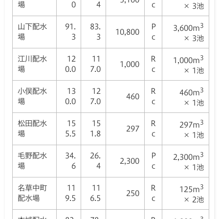
場
0
4
c
× 3池
山下配水
91.
83.
P
3
3,600m
10,800
場
3
3
c
× 3池
江川配水
12
11
R
3
1,000m
1,000
場
0.0
7.0
c
× 1池
小俣配水
13
12
R
3
460m
460
場
0.0
7.0
c
× 1池
松田配水
15
15
R
3
297m
297
場
5.5
1.8
c
× 1池
毛野配水
34.
26.
P
3
2,300m
2,300
場
6
4
c
× 1池
名草中町
11
11
R
3
125m
250
配水場
9.5
6.5
c
× 2池