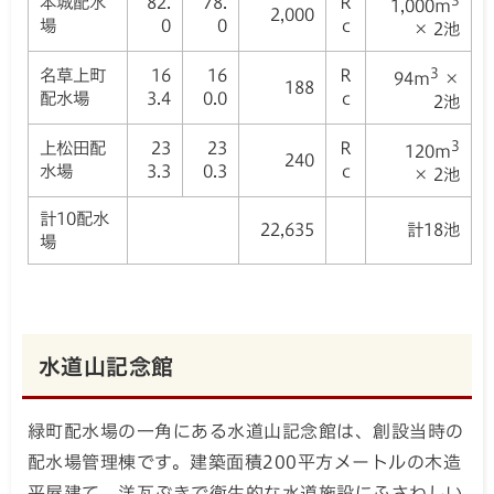
本城配水
82.
78.
R
3
1,000m
2,000
場
0
0
c
× 2池
名草上町
16
16
R
3
94m
×
188
配水場
3.4
0.0
c
2池
上松田配
23
23
R
3
120m
240
水場
3.3
0.3
c
× 2池
計10配水
22,635
計18池
場
水道山記念館
緑町配水場の一角にある水道山記念館は、創設当時の
配水場管理棟です。建築面積200平方メートルの木造
平屋建て、洋瓦ぶきで衛生的な水道施設にふさわしい