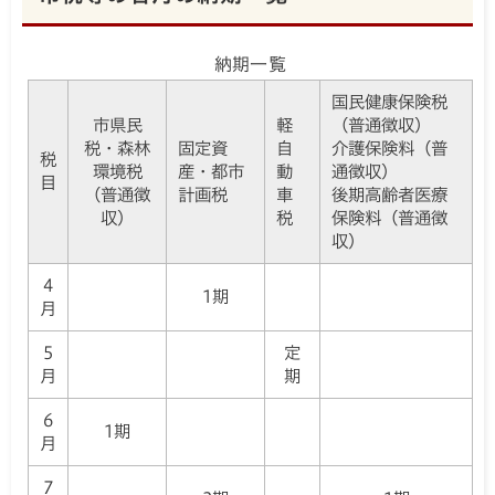
納期一覧
国民健康保険税
市県民
軽
（普通徴収）
税・森林
固定資
自
介護保険料（普
税
環境税
産・都市
動
通徴収）
目
（普通徴
計画税
車
後期高齢者医療
収）
税
保険料（普通徴
収）
4
1期
月
5
定
月
期
6
1期
月
7