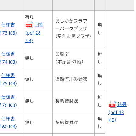
有り
あしかがフラワ
仕様書
回答
無
ーパークプラザ
し
f 73 KB)
(pdf 28
(足利市民プラザ)
KB)
仕様書
印刷室
無
無し
(本庁舎B1階)
し
f 74 KB)
仕様書
無
無し
道路河川整備課
し
f 75 KB)
仕様書
無
無し
契約管財課
結果
し
f 76 KB)
(pdf 43
仕様書
無
KB)
無し
契約管財課
し
f 60 KB)