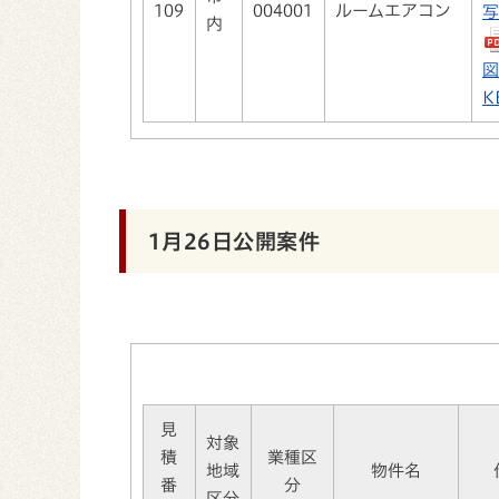
109
004001
ルームエアコン
写
内
図
K
1月26日公開案件
見
対象
積
業種区
地域
物件名
番
分
区分