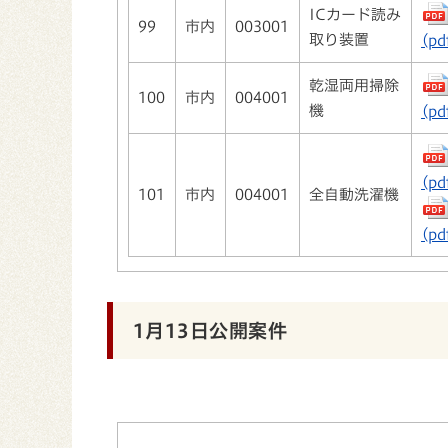
ICカード読み
99
市内
003001
取り装置
(pd
乾湿両用掃除
100
市内
004001
機
(pd
(pd
101
市内
004001
全自動洗濯機
(pd
1月13日公開案件