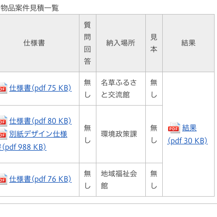
物品案件見積一覧
質
問
見
仕様書
納入場所
結果
回
本
答
無
名草ふるさ
無
仕様書(pdf 75 KB)
し
と交流館
し
仕様書(pdf 80 KB)
結果
無
無
別紙デザイン仕様
環境政策課
し
し
(pdf 30 KB)
(pdf 988 KB)
無
地域福祉会
無
仕様書(pdf 76 KB)
し
館
し