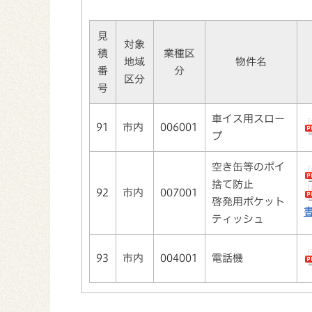
見
対象
積
業種区
地域
物件名
番
分
区分
号
車イス用スロー
91
市内
006001
プ
空き缶等のポイ
捨て防止
92
市内
007001
啓発用ポケット
書
ティッシュ
93
市内
004001
電話機