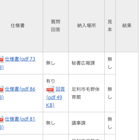
質問
見
仕様書
納入場所
結果
回答
本
仕様書(pdf 73
無
無し
秘書広報課
し
B)
有り
仕様書(pdf 86
回答
足利市毛野体
無
育館
し
B)
(pdf 49
KB)
仕様書(pdf 81
無
無し
議事課
し
B)