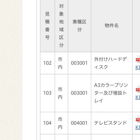
対
見
象
積
地
業種区
物件名
番
域
分
号
区
分
市
外付けハードデ
102
003001
内
ィスク
K
A3カラープリン
市
103
003001
ター及び増設ト
内
K
レイ
市
104
004001
テレビスタンド
内
K