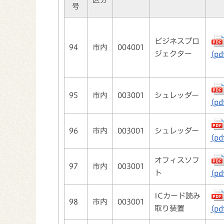
号
ビジネスプロ
94
市内
004001
ジェクター
(pd
95
市内
003001
シュレッダー
(pd
96
市内
003001
シュレッダー
(pd
オフィスソフ
97
市内
003001
ト
(pd
ICカード読み
98
市内
003001
取り装置
(pd