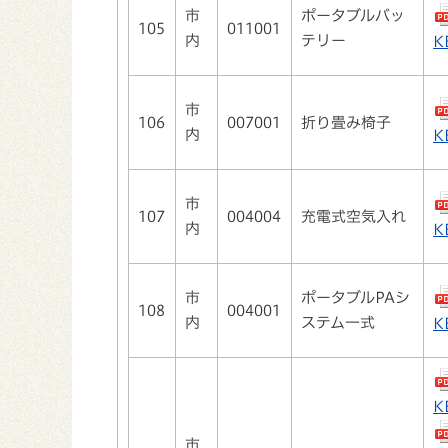
市
ポータブルバッ
105
011001
内
テリー
K
市
106
007001
折り畳み椅子
内
K
市
107
004004
充電式空気入れ
内
K
市
ポータブルPAシ
108
004001
内
ステム一式
K
K
市