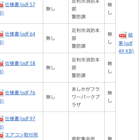
足利市消防本
仕様書(pdf 57
無
無し
部
し
B)
警防課
足利市消防本
仕様書(pdf 64
無
結
無し
部
し
B)
果(pdf
警防課
49 KB)
足利市消防本
仕様書(pdf 58
無
無し
部
し
B)
警防課
あしかがフラ
仕様書(pdf 76
無
無し
ワーパークプ
し
B)
ラザ
仕様書(pdf 97
B)
エアコン取付用
県町集会所
無