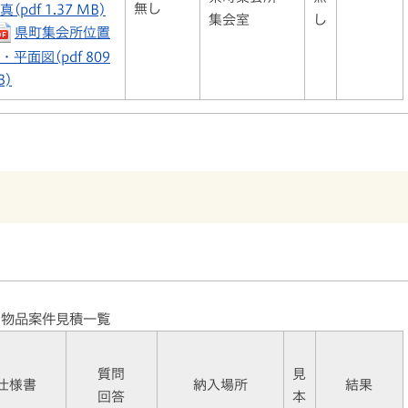
無し
真(pdf 1.37 MB)
集会室
し
県町集会所位置
・平面図(pdf 809
B)
物品案件見積一覧
質問
見
仕様書
納入場所
結果
回答
本