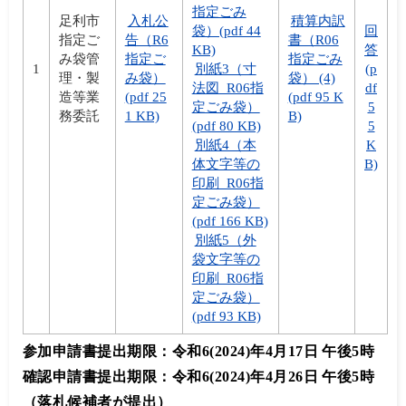
指定ごみ
足利市
入札公
積算内訳
袋）(pdf 44
回
指定ご
告（R6
書（R06
KB)
答
み袋管
指定ご
指定ごみ
1
別紙3（寸
(p
理・製
み袋）
袋） (4)
法図_R06指
df
造等業
(pdf 25
(pdf 95 K
定ごみ袋）
5
務委託
1 KB)
B)
(pdf 80 KB)
5
別紙4（本
K
体文字等の
B)
印刷_R06指
定ごみ袋）
(pdf 166 KB)
別紙5（外
袋文字等の
印刷_R06指
定ごみ袋）
(pdf 93 KB)
参加申請書提出期限：令和6(2024)年4月17日 午後5時
確認申請書提出期限：令和6(2024)年4月26日 午後5時
（落札候補者が提出）