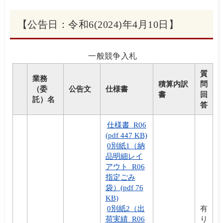
【公告日：令和6(2024)年4月10日】
一般競争入札
質
業務
積算内訳
問
（委
公告文
仕様書
書
回
託）名
答
仕様書_R06
(pdf 447 KB)
0別紙1（納
品明細レイ
アウト_R06
指定ごみ
袋）(pdf 76
KB)
0別紙2（出
有
荷実績_R06
り