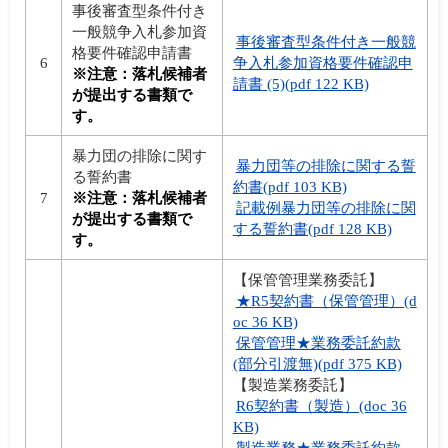
事後審査型条件付き
一般競争入札参加資
事後審査型条件付き一般競
格要件確認申請書
6
争入札参加資格要件確認申
※注意：落札候補者
請書 (5)(pdf 122 KB)
が提出する書類で
す。
暴力団の排除に関す
暴力団等の排除に関する誓
る誓約書
約書(pdf 103 KB)
7
※注意：落札候補者
記載例暴力団等の排除に関
が提出する書類で
する誓約書(pdf 128 KB)
す。
【保管管理業務委託】
★R5契約書（保管管理）(d
oc 36 KB)
保管管理★業務委託約款
(部分引渡無)(pdf 375 KB)
【製造業務委託】
R6契約書（製造）(doc 36
KB)
製造業務★業務委託約款