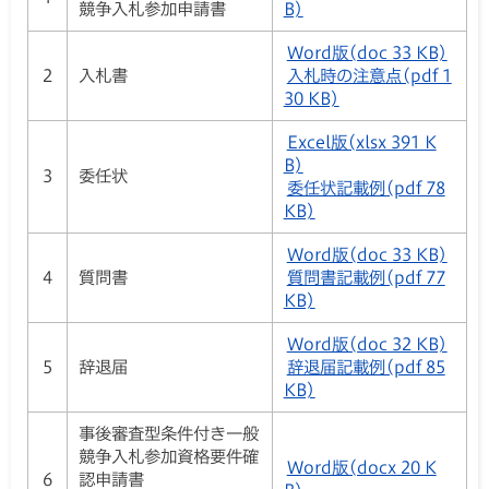
競争入札参加申請書
B)
Word版(doc 33 KB)
2
入札書
入札時の注意点(pdf 1
30 KB)
Excel版(xlsx 391 K
B)
3
委任状
委任状記載例(pdf 78
KB)
Word版(doc 33 KB)
4
質問書
質問書記載例(pdf 77
KB)
Word版(doc 32 KB)
5
辞退届
辞退届記載例(pdf 85
KB)
事後審査型条件付き一般
競争入札参加資格要件確
Word版(docx 20 K
6
認申請書