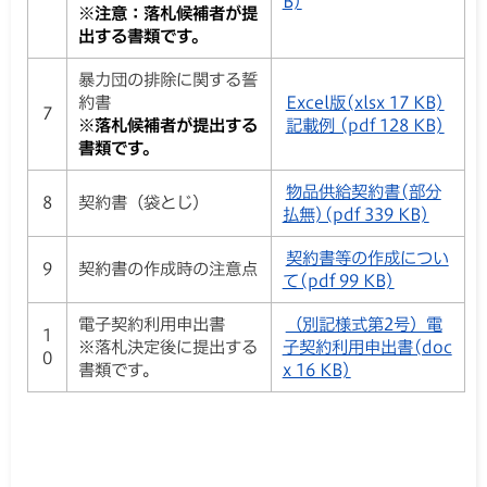
B)
※注意：落札候補者が提
出する書類です。
暴力団の排除に関する誓
約書
Excel版(xlsx 17 KB)
7
※落札候補者が提出する
記載例 (pdf 128 KB)
書類です。
物品供給契約書(部分
8
契約書（袋とじ）
払無)(pdf 339 KB)
契約書等の作成につい
9
契約書の作成時の注意点
て(pdf 99 KB)
電子契約利用申出書
（別記様式第2号）電
1
※落札決定後に提出する
子契約利用申出書(doc
0
書類です。
x 16 KB)