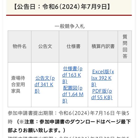
【公告日：令和6(2024)年7月9日】
一般競争入札
質
問
物件名
公告文
仕様書
積算内訳書
回
答
仕様書(p
Excel版(x
df 163 K
斎場待
公告文(p
lsx 392 K
B)
合室用
df 341 K
B)
配置図(p
家具
B)
PDF版(p
df 1.64 M
df 55 KB)
B)
参加申請書提出期限：令和6(2024)年7月16日 午後5
時
（※注意：参加申請書のダウンロードはページ最下
部よりお願い致します。）