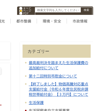
すべて
ページ
PDF
ID
観光
都市整備
環境・安全
市政情報
カテゴリー
最高裁判決を踏まえた生活保護費の
追加給付について
第十二回特別弔慰金について
【終了しました】物価高騰対応重点
支援給付金（令和６年度住民税非課
税世帯給付金）【３万円】について
生活保護
生活困窮者自立支援事業