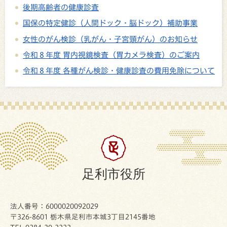
後期高齢者の健康診査
国保の特定健診（人間ドック・脳ドック）補助事業
女性のがん検診（乳がん・子宮頸がん）のお知らせ
令和８年度 胃内視鏡検査（胃カメラ検査）のご案内
令和８年度 各種がん検診・健康診査の費用免除について
足利市役所
法人番号：6000020092029
〒326-8601 栃木県足利市本城3丁目2145番地