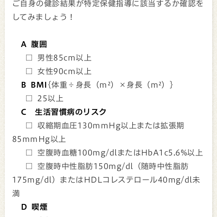
ご自身の健診結果が特定保健指導に該当するか確認を
してみましょう！
A 腹囲
□ 男性85cm以上
□ 女性90cm以上
B BMI
{体重÷身長（m²）×身長（m²）}
□ 25以上
C 生活習慣病のリスク
□ 収縮期血圧130mmHg以上または拡張期
85mmHg以上
□ 空腹時血糖100mg/dlまたはHbA1c5.6%以上
□ 空腹時中性脂肪150mg/dl（随時中性脂肪
175mg/dl）またはHDLコレステロール40mg/dl未
満
D 喫煙