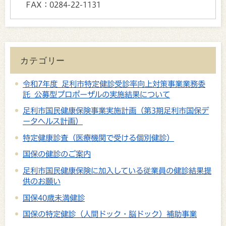
FAX：
0284-22-1131
カテゴリー
令和7年度 足利市特定健診受診率向上対策事業業務委
託 公募型プロポーザルの実施結果について
足利市国民健康保険事業実施計画（第3期足利市国保デ
ータヘルス計画）
特定健康診査（医療機関で受ける個別健診）
国保の健診のご案内
足利市国民健康保険に加入している従業員の健診結果提
供のお願い
国保40歳未満健診
国保の特定健診（人間ドック・脳ドック）補助事業