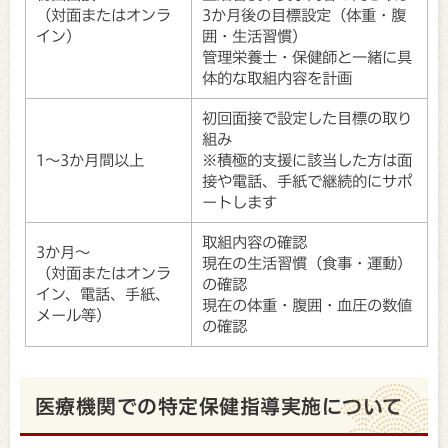
（対面またはオンラ
3か月後の目標設定（体重・腹
イン）
囲・生活習慣）
管理栄養士・保健師と一緒に具
体的な取組内容を計画
初回面接で設定した目標の取り
組み
1～3か月間以上
※積極的支援に該当した方は面
接や電話、手紙で継続的にサポ
ートします
取組内容の確認
3か月～
現在の生活習慣（食事・運動）
（対面またはオンラ
の確認
イン、電話、手紙、
現在の体重・腹囲・血圧の数値
メール等）
の確認
医療機関での特定保健指導実施について