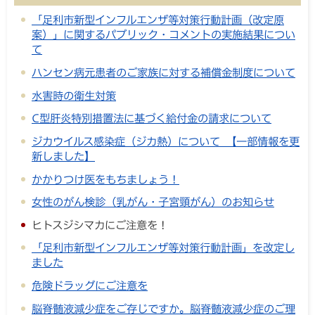
「足利市新型インフルエンザ等対策行動計画（改定原
案）」に関するパブリック・コメントの実施結果につい
て
ハンセン病元患者のご家族に対する補償金制度について
水害時の衛生対策
C型肝炎特別措置法に基づく給付金の請求について
ジカウイルス感染症（ジカ熱）について 【一部情報を更
新しました】
かかりつけ医をもちましょう！
女性のがん検診（乳がん・子宮頸がん）のお知らせ
ヒトスジシマカにご注意を！
「足利市新型インフルエンザ等対策行動計画」を改定し
ました
危険ドラッグにご注意を
脳脊髄液減少症をご存じですか。脳脊髄液減少症のご理