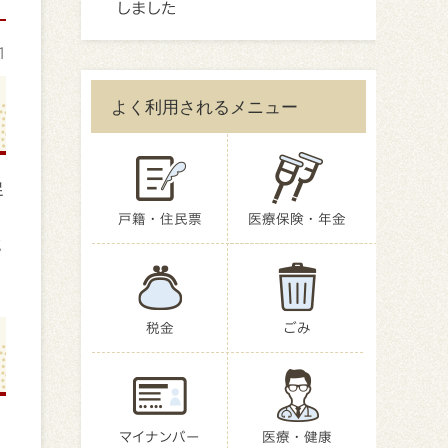
しました
1
よく利用されるメニュー
足
戸籍・住民票
医療保険・年金
減
税金
ごみ
マイナンバー
医療・健康