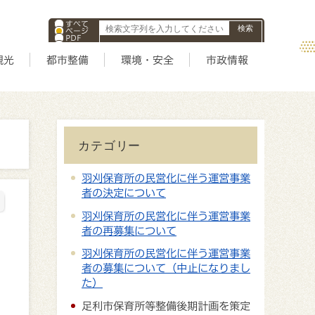
すべて
ページ
PDF
ID
観光
都市整備
環境・安全
市政情報
カテゴリー
羽刈保育所の民営化に伴う運営事業
者の決定について
羽刈保育所の民営化に伴う運営事業
者の再募集について
羽刈保育所の民営化に伴う運営事業
者の募集について（中止になりまし
た）
足利市保育所等整備後期計画を策定