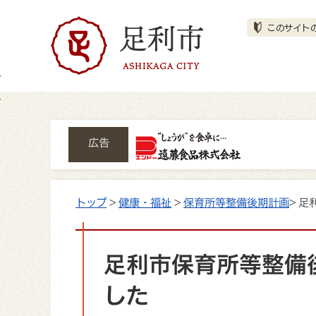
広告
トップ
>
健康・福祉
>
保育所等整備後期計画
> 
足利市保育所等整備
した