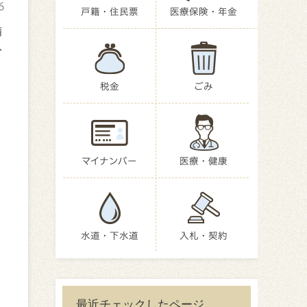
6
戸籍・住民票
医療保険・年金
備
ひ
税金
ごみ
マイナンバー
医療・健康
水道・下水道
入札・契約
最近チェックしたページ