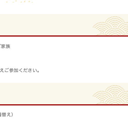
ご家族
。
えご参加ください。
着替え）