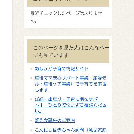
最近チェックしたページはありませ
ん。
このページを見た人はこんなペー
ジも見ています
あしかが子育て情報サイト
産後ママ安心サポート事業（産婦健
診・産後ケア事業）で子育てを応援
します
妊娠・出産期・子育て期をサポー
ト！ ひとりで悩まずご相談くださ
い。
離乳食講座のご案内
こんにちは赤ちゃん訪問（乳児家庭