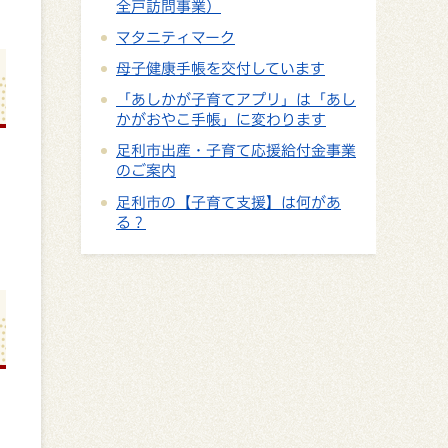
全戸訪問事業）
マタニティマーク
母子健康手帳を交付しています
「あしかが子育てアプリ」は「あし
かがおやこ手帳」に変わります
足利市出産・子育て応援給付金事業
のご案内
足利市の【子育て支援】は何があ
る？