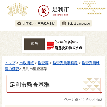
広告
トップ
>
市政情報
>
監査等
>
監査委員事務局
>
監査委員制
度の概要
> 足利市監査基準
足利市監査基準
ページ番号：P-001462