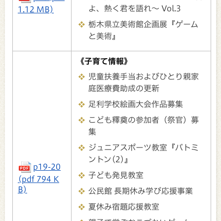
よ、熱く君を語れ～ Vol.3
1.12 MB)
栃木県立美術館企画展『ゲーム
と美術』
《子育て情報》
児童扶養手当およびひとり親家
庭医療費助成の更新
足利学校絵画大会作品募集
こども釋奠の参加者（祭官）募
集
ジュニアスポーツ教室『バトミ
ントン(2)』
p19-20
子ども発見教室
(pdf 794 K
B)
公民館 長期休み学び応援事業
夏休み宿題応援教室