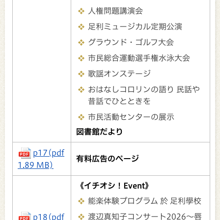
人権問題講演会
足利ミュージカル定期公演
グラウンド・ゴルフ大会
市民総合運動選手権水泳大会
歌謡オンステージ
おはなしコロリンの語り 民話や
昔話でひとときを
市民活動センターの展示
図書館だより
p17(pdf
有料広告のページ
1.89 MB)
《イチオシ！Event》
能楽体験プログラム 於 足利學校
渡辺真知子コンサート2026～唇
p18(pdf