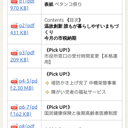
p1(pdf
表紙
ペタンコ祭り
970 KB)
Contents
《
目次
》
p2(pdf
温故創新 誰もが暮らしやすいまちづ
くり
431 KB)
今月の市税納期
《Pick UP!》
p3(pdf
市役所窓口の受付時間変更【本格運
209 KB)
用】
《Pick UP!》
p4-5(pd
堤防かさ上げ完了 中橋架替事業
f 2.30 MB)
障がい児者の福祉サービス
p6-7(pd
《Pick UP!》
国民健康保険と後期高齢者医療制度
f 162 KB)
p8(pdf