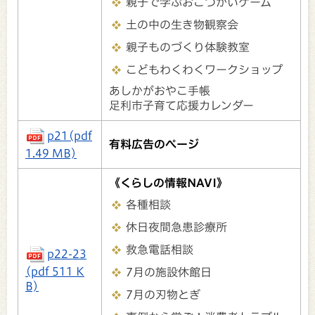
親子で学ぶおこづかいゲーム
土の中の生き物観察会
親子ものづくり体験教室
こどもわくわくワークショップ
あしかがおやこ手帳
足利市子育て応援カレンダー
p21(pdf
有料広告のページ
1.49 MB)
《くらしの情報NAVI》
各種相談
休日夜間急患診療所
救急電話相談
p22-23
(pdf 511 K
7月の施設休館日
B)
7月の刃物とぎ