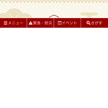
メニュー
緊急・防災
イベント
さがす
足利市役所
閉じる
閉じる
メニュー
情報をさがす
くらしの情報
法人番号：6000020092029
〒326-8601 栃木県足利市本城3丁目2145番地
ライフステージ
教育・文化
TEL 0284-20-2222
受付時間：平日（月曜-金曜）午前9時から午後4時30分まで
健康・福祉
妊娠・出産
子育て
組織別電話番号
業務時間と所在地
産業・観光
入園・入学
結婚・離婚
プライバシーポリシー・免責事項
著作権・リンクについて
RSS配信について
サイトマップ
都市整備
就職・退職
引越し・住まい
© 2023 Ashikaga city.
環境・安全