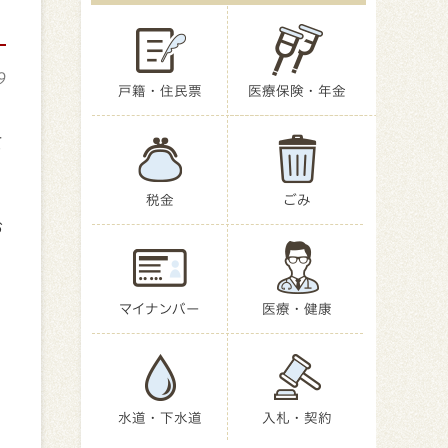
9
戸籍・住民票
医療保険・年金
て
税金
ごみ
お
マイナンバー
医療・健康
水道・下水道
入札・契約