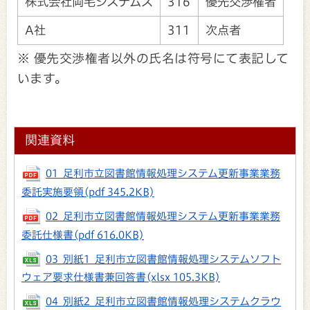
株式会社両毛システムズ
316
優先交渉権者
A社
311
次点者
※ 優先交渉権者以外の氏名は符号にて表記して
います。
関連資料
01_足利市立図書館情報処理システム更新事業業務
委託実施要領
(pdf 345.2KB)
02_足利市立図書館情報処理システム更新事業業務
委託仕様書
(pdf 616.0KB)
03_別紙1_足利市立図書館情報処理システムソフト
ウェア要求仕様書兼回答書
(xlsx 105.3KB)
04_別紙2_足利市立図書館情報処理システムクラウ