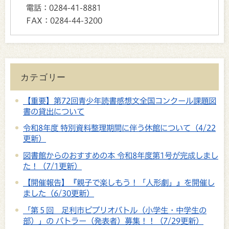
電話：
0284-41-8881
FAX：
0284-44-3200
カテゴリー
【重要】第72回青少年読書感想文全国コンクール課題図
書の貸出について
令和8年度 特別資料整理期間に伴う休館について（4/22
更新）
図書館からのおすすめの本 令和8年度第1号が完成しまし
た！（7/1更新）
【開催報告】『親子で楽しもう！「人形劇」』を開催し
ました（6/30更新）
「第５回 足利市ビブリオバトル（小学生・中学生の
部）」の バトラー（発表者）募集！！（7/29更新）