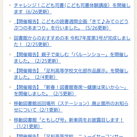
チャレンジ！こども司書(こども司書体験講座）を開催し
ます（6/26更新）
【開催報告】こどもの読書週間企画「きて♪みて☆どう
ぶつの本まつり」を行いました。（5/26更新）
図書館からのおすすめの本 令和7年度第3号が完成しまし
た！（2/25更新）
【開催報告】親子で楽しむ「バルーンショー」を開催し
ました。（2/25更新）
【開催報告】「足利高等学校文化部作品展示」を開催し
ました。（2/4更新）
【開催報告】「新春！図書館寄席〜健康は笑いから〜」
を開催しました。（2/5更新）
移動図書館巡回場所（ステーション）廃止箇所のお知ら
せについて（2/1更新）
移動図書館「ともしび号」新車両をお披露目します！
（1/21更新）
【開催報告】「足利高等学校 ニューイヤーコンサー