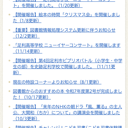
ト」を開催しました。（1/20更新）
【開催報告】絵本の時間「クリスマス会」を開催しまし
た（1/8更新）
【重要】図書館情報処理システム更新に伴うお知らせ
（12/2更新）
「足利高等学校 ニューイヤーコンサート」を開催します
（11/14更新）
【開催報告】第4回足利市ビブリオバトル（小学生・中学
生の部）を史跡足利学校で開催しました。（11/11更
新）
現在の特設コーナーよりお知らせ（8/1更新）
図書館からのおすすめの本 令和7年度第2号が完成しまし
た！（10/17更新）
【開催報告】「来年のNHKの朝ドラ『風、薫る』の主人
公、大関和（ちか）について」の講演会を開催しました
（10/3更新）
【開催報告】チャレンジ！こども司書(こども司書体験講