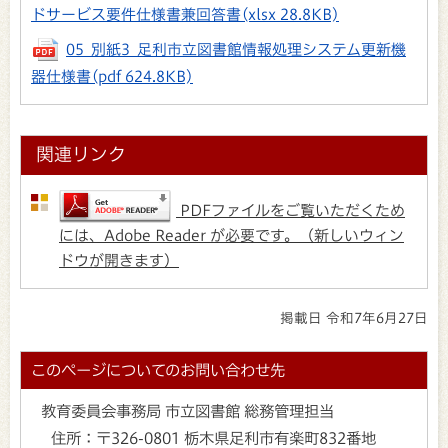
ドサービス要件仕様書兼回答書
(xlsx 28.8KB)
05_別紙3_足利市立図書館情報処理システム更新機
器仕様書
(pdf 624.8KB)
関連リンク
PDFファイルをご覧いただくため
には、Adobe Reader が必要です。（新しいウィン
ドウが開きます）
掲載日 令和7年6月27日
このページについてのお問い合わせ先
教育委員会事務局 市立図書館 総務管理担当
住所：
〒326-0801 栃木県足利市有楽町832番地