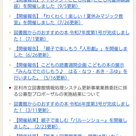
座）を開催しました（9/5更新）
【開催報告】『わくわく！楽しい！夏休みマジック教
室』を開催しました（7/26更新）
図書館からのおすすめの本 令和7年度第1号が完成しまし
た！（7/1更新）
【開催報告】「親子で楽しもう『人形劇』」を開催しま
した（6/26更新）
【開催報告】こどもの読書週間企画 こどもの本の展示
『みんなでたのしもう♪ はる・なつ・あき・ふゆ』を
行いました。（5/16更新）
足利市立図書館情報処理システム更新事業業務委託に係
る公募型プロポーザルの実施結果について
図書館からのおすすめの本 令和6年度第3号が完成しまし
た！（3/11更新）
【開催結果】親子で楽しむ『バルーンショー』を開催し
ました。（2/23更新）