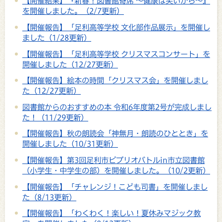
【開催結果】『新春！図書館寄席 ～健康は笑いから～』
を開催しました。（2/7更新）
【開催報告】「足利高等学校 文化部作品展示」を開催し
ました（1/28更新）
【開催報告】「足利高等学校 クリスマスコンサート」を
開催しました（12/27更新）
【開催報告】絵本の時間「クリスマス会」を開催しまし
た（12/27更新）
図書館からのおすすめの本 令和6年度第2号が完成しまし
た！（11/29更新）
【開催報告】秋の朗読会「神無月・朗読のひととき」を
開催しました（10/31更新）
【開催報告】第3回足利市ビブリオバトルin市立図書館
（小学生・中学生の部）を開催しました。（10/2更新）
【開催報告】「チャレンジ！こども司書」を開催しまし
た（8/13更新）
【開催報告】「わくわく！楽しい！夏休みマジック教