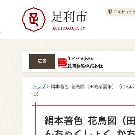
広告
トップ
> 絹本著色 花鳥図（田崎草雲筆）（けん
つ）
絹本著色 花鳥図（
んちゃくしょく か