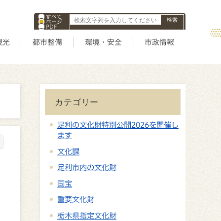
すべて
ページ
PDF
ID
観光
都市整備
環境・安全
市政情報
カテゴリー
足利の文化財特別公開2026を開催し
ます
文化課
足利市内の文化財
国宝
重要文化財
栃木県指定文化財