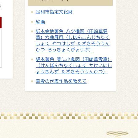
日
足利市指定文化財
絵画
紙本金地著色 八ツ橋図（田崎草雲
筆）六曲屏風（しほんこんじちゃく
しょく やつはしず たざきそううん
ひつ ろっきょくびょうぶ）
絹本著色 筧に小禽図（田崎草雲筆）
（けんぽんちゃくしょく かけいにし
ょうきんず たざきそううんひつ）
草雲の代表作品を教えて