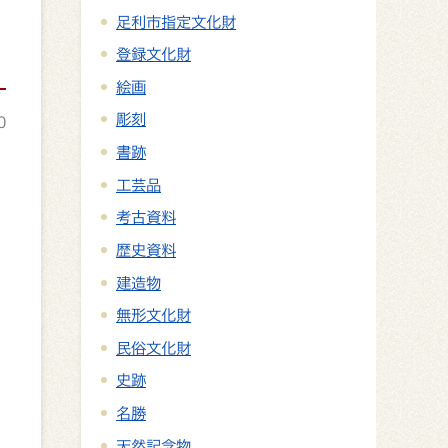
足利市指定文化財
登録文化財
絵画
彫刻
0
書跡
工芸品
考古資料
歴史資料
建造物
無形文化財
民俗文化財
史跡
名勝
天然記念物