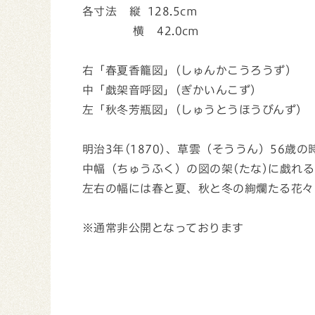
各寸法 縦 128.5cm
横 42.0cm
右「春夏香籠図」(しゅんかこうろうず)
中「戯架音呼図」(ぎかいんこず)
左「秋冬芳瓶図」(しゅうとうほうびんず)
明治3年(1870)、草雲（そううん）56歳
中幅（ちゅうふく）の図の架(たな)に戯れ
左右の幅には春と夏、秋と冬の絢爛たる花々
※通常非公開となっております