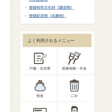
登録有形文化財（建造物）
登録記念物（名勝地）
よく利用されるメニュー
戸籍・住民票
医療保険・年金
税金
ごみ