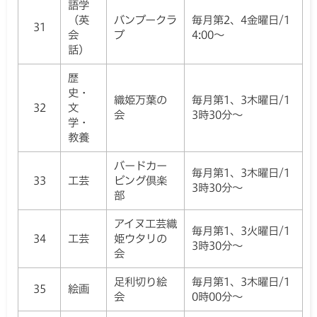
語学
（英
バンブークラ
毎月第2、4金曜日/1
31
会
ブ
4:00～
話）
歴
史・
織姫万葉の
毎月第1、3木曜日/1
32
文
会
3時30分～
学・
教養
バードカー
毎月第1、3木曜日/1
33
工芸
ビング倶楽
3時30分～
部
アイヌ工芸織
毎月第1、3火曜日/1
34
工芸
姫ウタリの
3時30分～
会
足利切り絵
毎月第1、3木曜日/1
35
絵画
会
0時00分～