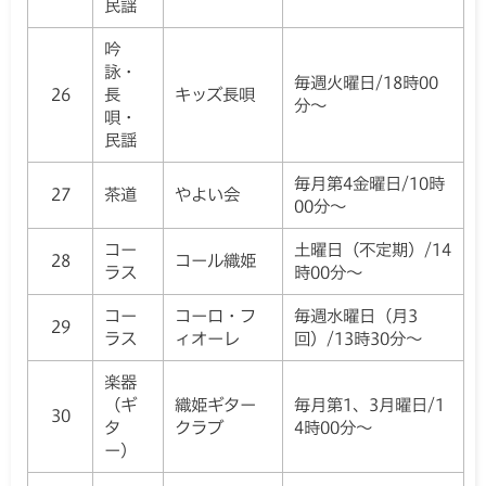
民謡
吟
詠・
毎週火曜日/18時00
26
長
キッズ長唄
分～
唄・
民謡
毎月第4金曜日/10時
27
茶道
やよい会
00分～
コー
土曜日（不定期）/14
28
コール織姫
ラス
時00分～
コー
コーロ・フ
毎週水曜日（月3
29
ラス
ィオーレ
回）/13時30分～
楽器
（ギ
織姫ギター
毎月第1、3月曜日/1
30
タ
クラブ
4時00分～
ー）