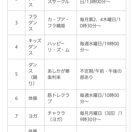
スサークル
日/13時00分～
ス
フラ
カ・プア・
毎月第2、4木曜日/1
3
ダン
フラ織姫
0時30分～
ス
キッズ
ハッピー
毎週水曜日/19時00
4
ダン
リ・ズ・ム
分～
ス
ダン
ス
あしかが華
不定期/午前・午後の
5
（踊
楽利来
部あり
り）
筋トレクラ
毎週水曜日/10時00
6
体操
ブ
分～
チャクラ
毎月月曜日（3回）/1
7
ヨガ
（ヨガ）
9時30分～
体操