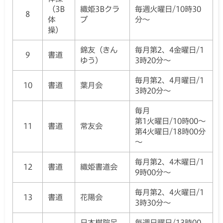
（3B
織姫3Bクラ
毎週火曜日/10時30
8
体
ブ
分～
操）
錦友（きん
毎月第2、4金曜日/1
9
書道
ゆう）
3時20分～
毎月第2、4月曜日/1
10
書道
葉月会
3時20分～
毎月
第1火曜日/10時00～
11
書道
常友会
第4火曜日/18時00分
～
毎月第2、4木曜日/1
12
書道
織姫書道会
9時00分～
毎月第2、4火曜日/1
13
書道
花陽会
3時30分～
日本棋院足
毎週日曜日/13時00