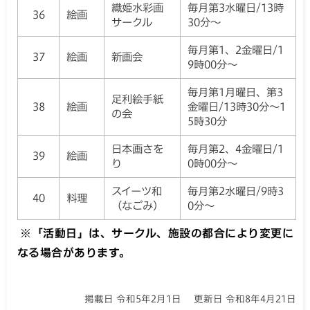
織姫水彩画
毎月第3水曜日/13時
36
絵画
サークル
30分～
毎月第1、2金曜日/1
37
絵画
新画会
9時00分～
毎月第1月曜日、第3
足利絵手紙
38
絵画
金曜日/13時30分～1
の会
5時30分
日本画さを
毎月第2、4金曜日/1
39
絵画
り
0時00分～
スイーツ和
毎月第2水曜日/9時3
40
料理
（なごみ）
0分～
※「活動日」は、サークル、施設の都合により変更に
なる場合があります。
掲載日 令和5年2月1日
更新日 令和8年4月21日