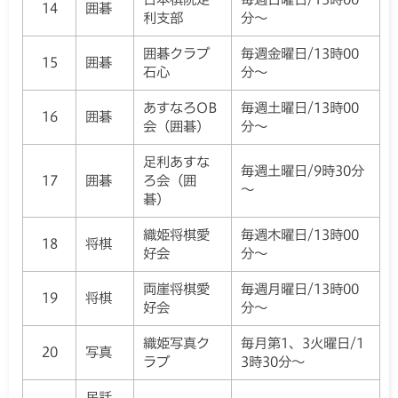
14
囲碁
利支部
分～
囲碁クラブ
毎週金曜日/13時00
15
囲碁
石心
分～
あすなろOB
毎週土曜日/13時00
16
囲碁
会（囲碁）
分～
足利あすな
毎週土曜日/9時30分
17
囲碁
ろ会（囲
～
碁）
織姫将棋愛
毎週木曜日/13時00
18
将棋
好会
分～
両崖将棋愛
毎週月曜日/13時00
19
将棋
好会
分～
織姫写真ク
毎月第1、3火曜日/1
20
写真
ラブ
3時30分～
民話