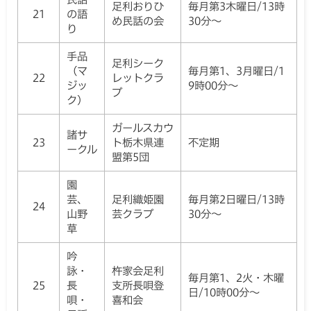
足利おりひ
毎月第3木曜日/13時
21
の語
め民話の会
30分～
り
手品
足利シーク
（マ
毎月第1、3月曜日/1
22
レットクラ
ジッ
9時00分～
ブ
ク）
ガールスカウ
諸サ
23
ト栃木県連
不定期
ークル
盟第5団
園
芸、
足利織姫園
毎月第2日曜日/13時
24
山野
芸クラブ
30分～
草
吟
詠・
杵家会足利
毎月第1、2火・木曜
25
長
支所長唄登
日/10時00分～
唄・
喜和会