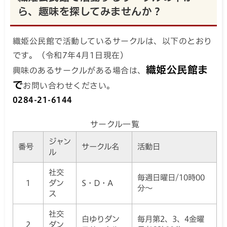
ら、趣味を探してみませんか？
織姫公民館で活動しているサークルは、以下のとおり
です。（令和7年4月1日現在）
織姫公民館ま
興味のあるサークルがある場合は、
で
お問い合わせください。
0284-21-6144
サークル一覧
ジャン
番号
サークル名
活動日
ル
社交
毎週日曜日/10時00
1
ダン
S・D・A
分～
ス
社交
白ゆりダン
毎月第2、3、4金曜
2
ダン