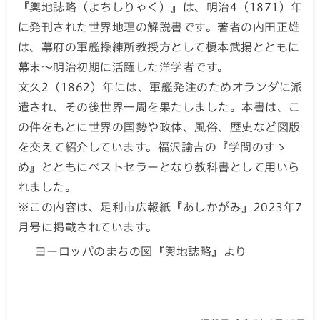
『輿地誌略（よちしりゃく）』は、明治4（1871）年
に発刊された世界地理の解説書です。著者の内田正雄
は、幕府の軍艦操練所教授方として榎本武揚とともに
幕末～明治初期に活躍した洋学者です。
文久2（1862）年には、軍艦発注のためオランダに派
遣され、その後世界一周を果たしました。本書は、こ
の件をもとに世界の国勢や政体、風俗、歴史など図版
を交えて紹介しています。福沢諭吉の『学問のすゝ
め』とともにベストセラーとなり教科書として用いら
れました。
※この内容は、足利市広報紙『あしかがみ』2023年7
月号に掲載されています。
ヨーロッパのまちの図『輿地誌略』より