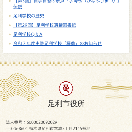
【第3回】自学自習の原点『字降松（かなふりまつ）』
伝説
足利学校の歴史
【第29回】足利学校遺蹟図書館
足利学校Q＆A
令和７年度史跡足利学校「釋奠」のお知らせ
足利市役所
法人番号：6000020092029
〒326-8601 栃木県足利市本城3丁目2145番地