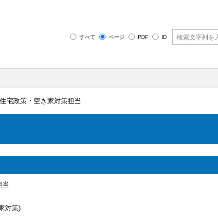
すべて
ページ
PDF
ID
 住宅政策・空き家対策担当
担当
き家対策)