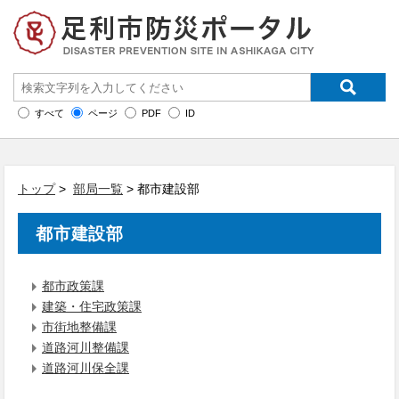
すべて
ページ
PDF
ID
トップ
>
部局一覧
> 都市建設部
都市建設部
都市政策課
建築・住宅政策課
市街地整備課
道路河川整備課
道路河川保全課