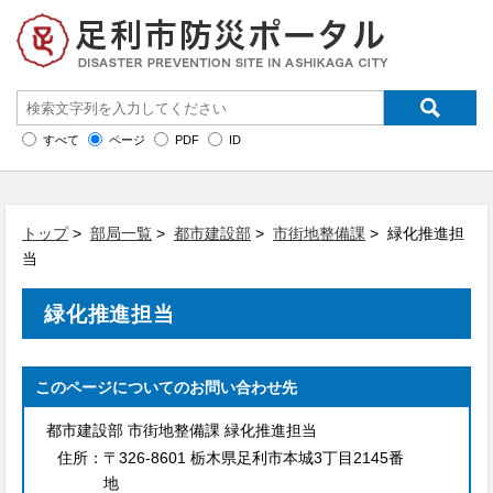
すべて
ページ
PDF
ID
トップ
>
部局一覧
>
都市建設部
>
市街地整備課
> 緑化推進担
当
緑化推進担当
このページについてのお問い合わせ先
都市建設部 市街地整備課 緑化推進担当
住所：
〒326-8601 栃木県足利市本城3丁目2145番
地