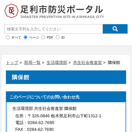
すべて
ページ
PDF
ID
トップ
>
部局一覧
>
生活環境部
>
共生社会推進室
> 隣保館
隣保館
このページについてのお問い合わせ先
生活環境部 共生社会推進室 隣保館
住所：
〒326-0846 栃木県足利市山下町1312-1
電話：
0284-62-7690
FAX：
0284-62-7690