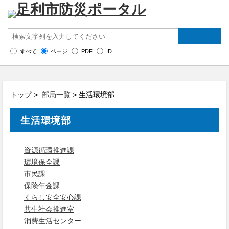
すべて
ページ
PDF
ID
トップ
>
部局一覧
> 生活環境部
生活環境部
資源循環推進課
環境保全課
市民課
保険年金課
くらし安全安心課
共生社会推進室
消費生活センター