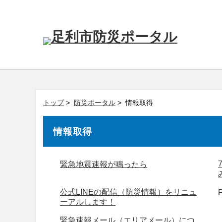
トップ
>
防災ポータル
> 情報取得
情報取得
緊急地震速報が鳴ったら
公式LINEの配信（防災情報）をリニュ
ーアルします！
緊急速報メール（エリアメール）につ