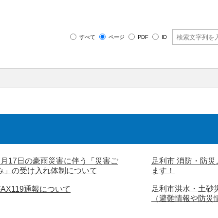
すべて
ページ
PDF
ID
7月17日の豪雨災害に伴う「災害ご
足利市 消防・防
み」の受け入れ体制について
ます！
足利市洪水・土砂
FAX119通報について
（避難情報や防災