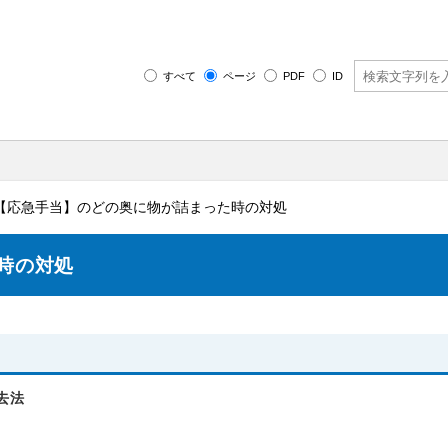
すべて
ページ
PDF
ID
 【応急手当】のどの奥に物が詰まった時の対処
時の対処
去法