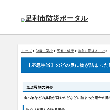
トップ
>
健康・福祉
>
医療・健康
>
救急に関すること
>
【応急手当】のどの奥に物が詰まった
気道異物の除去
食べ物などの異物が口やのどなどに詰まった場合の除
反
応（意識）がある場合