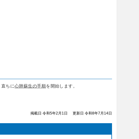
、直ちに
心肺蘇生の手順
を開始します。
掲載日 令和5年2月1日
更新日 令和8年7月14日