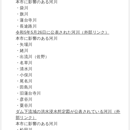
本市に影響のある河川
・袋川
・旗川
・蓮台寺川
・長途路川​​​​​
令和5年5月26日に公表された河川（外部リンク）
本市に影響のある河川
・矢場川
・姥川
・出流川（佐野）
・名草川
・清水川
・小俣川
・尾名川
・田島川
・旧蓮台寺川
・彦谷川
・粟谷川
ダム下流域の洪水浸水想定図が公表されている河川（外
部リンク）
本市に影響のある河川
・松田川