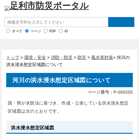
すべて
ページ
PDF
ID
トップ
>
環境・安全
>
消防・防災
>
防災
>
風水害対策
> 河川の
洪水浸水想定区域図について
河川の洪水浸水想定区域図について
ページ番号：P-000255
国・県が水防法に基づき、作成・公表している洪水浸水想定
区域図は次のとおりです。
洪水浸水想定区域図